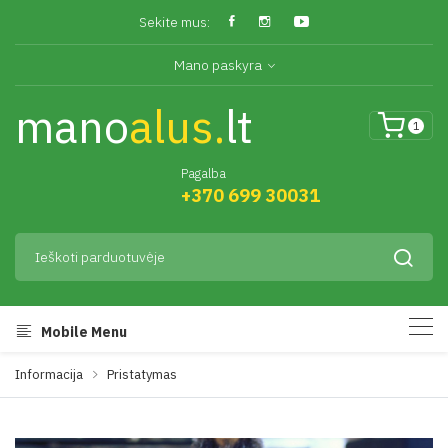
Sekite mus:
Mano paskyra
mano
alus.
lt
1
Pagalba
+370 699 30031
Mobile Menu
Informacija
Pristatymas