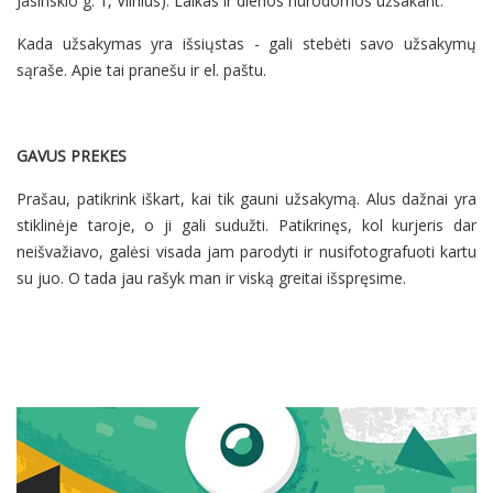
Jasinskio g. 1, Vilnius). Laikas ir dienos nurodomos užsakant.
Kada užsakymas yra išsiųstas - gali stebėti savo užsakymų
sąraše. Apie tai pranešu ir el. paštu.
GAVUS PREKES
Prašau, patikrink iškart, kai tik gauni užsakymą. Alus dažnai yra
stiklinėje taroje, o ji gali sudužti. Patikrinęs, kol kurjeris dar
neišvažiavo, galėsi visada jam parodyti ir nusifotografuoti kartu
su juo. O tada jau rašyk man ir viską greitai išspręsime.