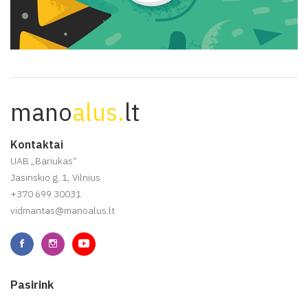
mano
alus.
lt
Kontaktai
UAB „Bariukas“
Jasinskio g. 1, Vilnius
+370 699 30031
vidmantas@manoalus.lt
Pasirink