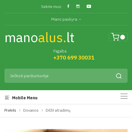
Sekite mus:
Mano paskyra
mano
alus.
lt
Pagalba
+370 699 30031
Mobile Menu
Prekės
Dovanos
Dėžė atradimų