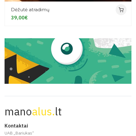
Dėžutė atradimų
39,00€
mano
alus.
lt
Kontaktai
UAB „Bariukas“