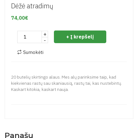
Dėžė atradimų
74,00€
+
+ Į krepšelį
-
Sumokėti
20 butelių skirtingo alaus. Mes alų parinksime taip, kad
kiekvienas rastų sau skaniausią, rastų tai, kas nustebintų.
Kaskart kitokia, kaskart nauja.
Panašu