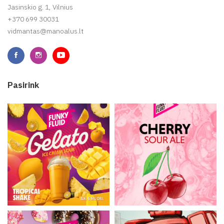
Jasinskio g. 1, Vilnius
+370 699 30031
vidmantas@manoalus.lt
Pasirink