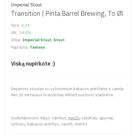
Imperial Stout
Transition |
Pinta Barrel Brewing
,
To Øl
Tūris:
0,33
Alk.:
14,0%
Stiliai:
Imperial Stout
,
Stout
Paprastai:
Tamsus
Viską nupirkote :)
Imperinis stoutas su vyšniomism kakavos ankštimis ir vanile.
Net 26 mėnesius brandintas Willett burbono statinėse
Sudedamosios dalys: vanduo,
miežių
salyklas, apyniai,
vyšnios, kakavos ankštys, vanilė, mielės