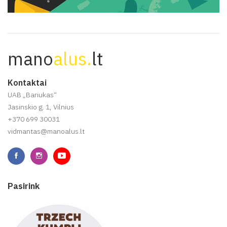
mano
alus.
lt
Kontaktai
UAB „Bariukas“
Jasinskio g. 1, Vilnius
+370 699 30031
vidmantas@manoalus.lt
Pasirink