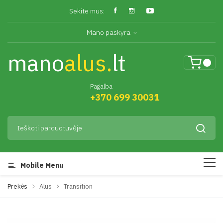
Sekite mus:
Mano paskyra
mano
alus.
lt
Pagalba
+370 699 30031
Mobile Menu
Prekės
Alus
Transition