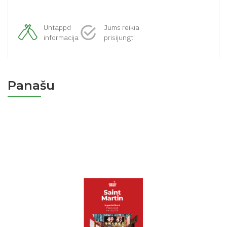
Untappd
Jums reikia
informacija
prisijungti
Panašu