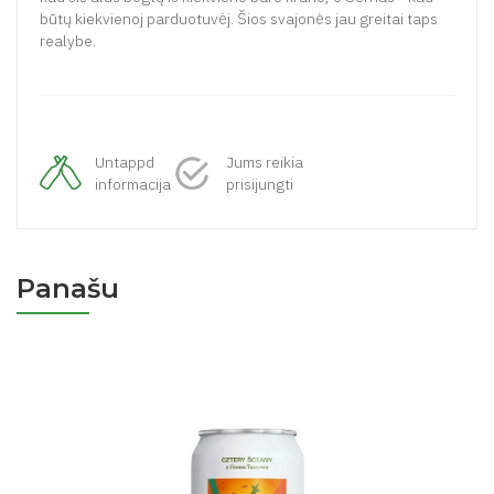
būtų kiekvienoj parduotuvėj. Šios svajonės jau greitai taps
realybe.
Untappd
Jums reikia
informacija
prisijungti
Panašu