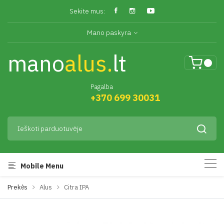
Sekite mus:
Mano paskyra
mano
alus.
lt
Pagalba
+370 699 30031
Mobile Menu
Prekės
Alus
Citra IPA