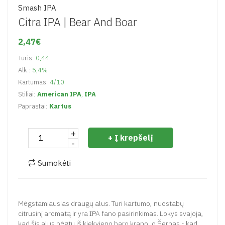
Smash IPA
Citra IPA |
Bear And Boar
2,47€
Tūris:
0,44
Alk.:
5,4%
Kartumas:
4/10
Stiliai:
American IPA
,
IPA
Paprastai:
Kartus
+
+ Į krepšelį
-
Sumokėti
Mėgstamiausias draugų alus. Turi kartumo, nuostabų
citrusinį aromatą ir yra IPA fano pasirinkimas. Lokys svajoja,
kad šis alus bėgtų iš kiekvieno baro krano, o Šernas - kad