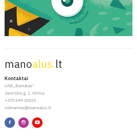
mano
alus.
lt
Kontaktai
UAB „Bariukas“
Jasinskio g. 1, Vilnius
+370 699 30031
vidmantas@manoalus.lt