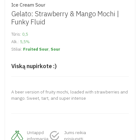
Ice Cream Sour
Gelato: Strawberry & Mango Mochi |
Funky Fluid
Tūris:
0,5
Alk.:
5,5%
Stiliai:
Fruited Sour
,
Sour
Viską nupirkote :)
A beer version of fruity mochi, loaded with strawberries and
mango. Sweet, tart, and super intense
Untappd
Jums reikia
informacija
prisijungti