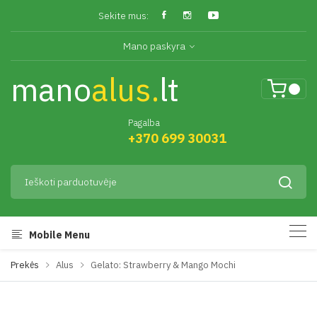
Sekite mus:
Mano paskyra
mano
alus.
lt
Pagalba
+370 699 30031
Mobile Menu
Prekės
Alus
Gelato: Strawberry & Mango Mochi