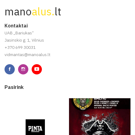
mano
alus.
lt
Kontaktai
UAB „Bariukas“
Jasinskio g. 1, Vilnius
+370 699 30031
vidmantas@manoalus.lt
Pasirink