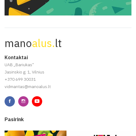
mano
alus.
lt
Kontaktai
UAB „Bariukas“
Jasinskio g. 1, Vilnius
+370 699 30031
vidmantas@manoalus.lt
Pasirink