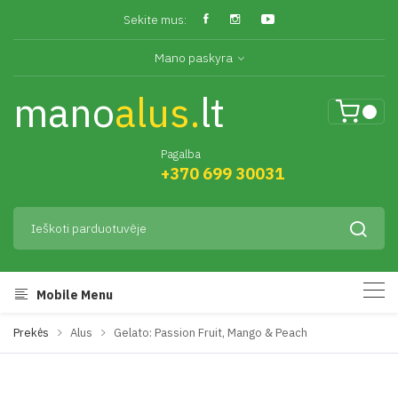
Sekite mus:
Mano paskyra
mano
alus.
lt
Pagalba
+370 699 30031
Mobile Menu
Prekės
Alus
Gelato: Passion Fruit, Mango & Peach