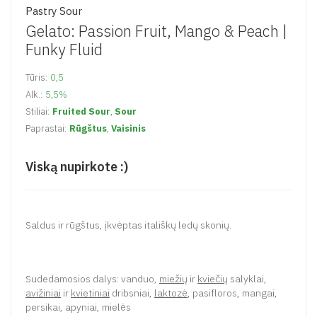
Pastry Sour
Gelato: Passion Fruit, Mango & Peach |
Funky Fluid
Tūris:
0,5
Alk.:
5,5%
Stiliai:
Fruited Sour
,
Sour
Paprastai:
Rūgštus
,
Vaisinis
Viską nupirkote :)
Saldus ir rūgštus, įkvėptas itališkų ledų skonių.
Sudedamosios dalys: vanduo,
miežių
ir
kviečių
salyklai,
avižiniai
ir
kvietiniai
dribsniai,
laktozė
, pasifloros, mangai,
persikai, apyniai, mielės