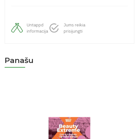
Untappd
Jums reikia
informacija
prisijungti
Panašu