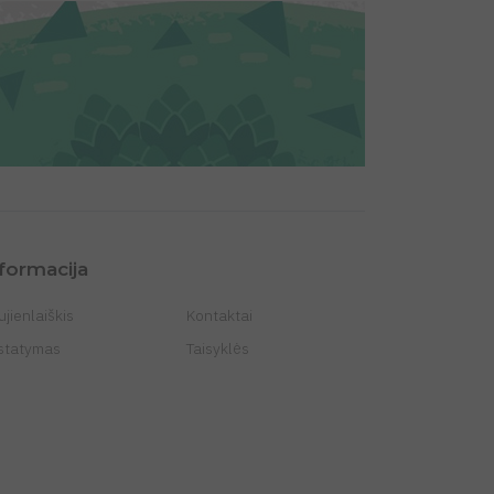
formacija
jienlaiškis
Kontaktai
istatymas
Taisyklės