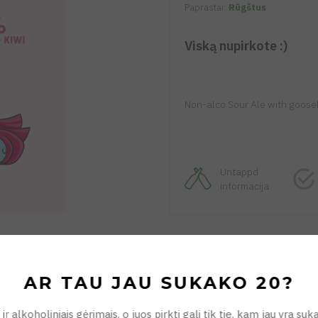
Paprastai:
Rūgštus
Viską nupirkote :)
Non-alco Sour Ale with gooseb
Untappd
informacija
AR TAU JAU SUKAKO 20?
ir alkoholiniais gėrimais, o juos pirkti gali tik tie, kam jau yra s