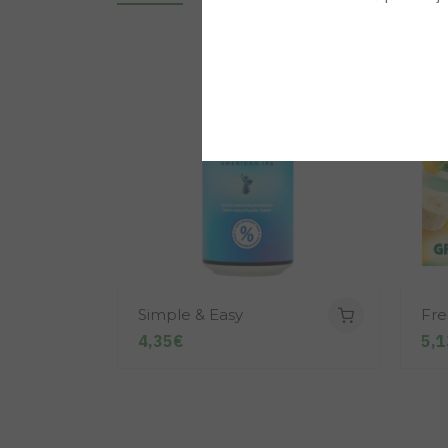
Simple & Easy
Fre
4,35€
5,1