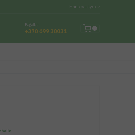
Mano paskyra
Pagalba
+370 699 30031
oholic