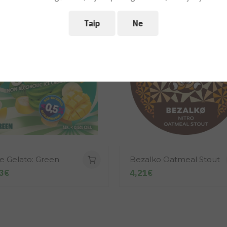
Taip
Ne
e Gelato: Green
Bezalko Oatmeal Stout
3€
4,21€