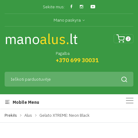
Sekite mus:
Mano paskyra
mano
alus.
lt
2
Pagalba
+370 699 30031
Mobile Menu
Prekės
Alus
Gelato XTREME: Neon Black