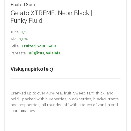
Fruited Sour
Gelato XTREME: Neon Black |
Funky Fluid
Tūris:
0,5
Alk.:
8,0%
Stiliai:
Fruited Sour
,
Sour
Paprastai:
Rūgštus
,
Vaisinis
Viską nupirkote :)
Cranked up to over 40% real fruit! Sweet, tart, thick, and
bold - packed with blueberries, blackberries, blackcurrants,
and raspberries, all rounded off with a touch of vanilla and
marshmallows