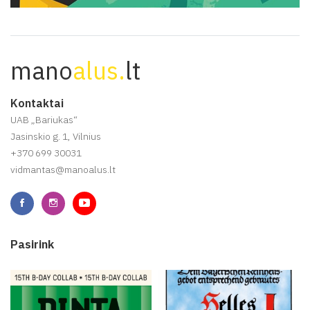
mano
alus.
lt
Kontaktai
UAB „Bariukas“
Jasinskio g. 1, Vilnius
+370 699 30031
vidmantas@manoalus.lt
Pasirink