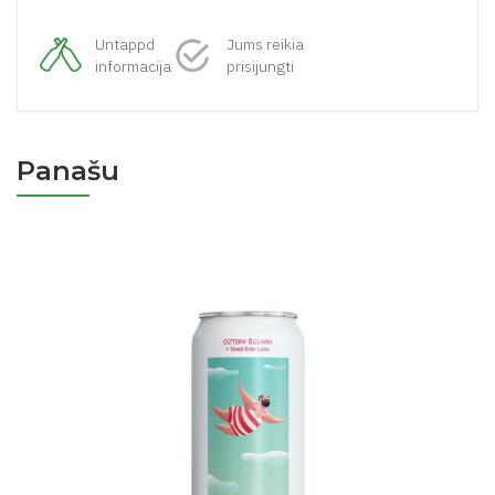
Untappd
Jums reikia
informacija
prisijungti
Panašu