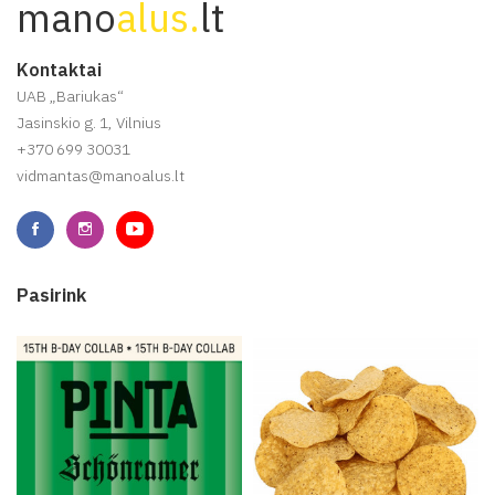
mano
alus.
lt
Kontaktai
UAB „Bariukas“
Jasinskio g. 1, Vilnius
+370 699 30031
vidmantas@manoalus.lt
Pasirink