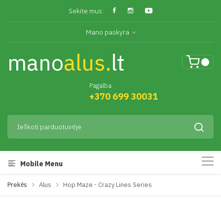
Sekite mus:
Mano paskyra
mano
alus.
lt
Pagalba
+370 699 30031
Mobile Menu
Prekės
Alus
Hop Maze - Crazy Lines Series