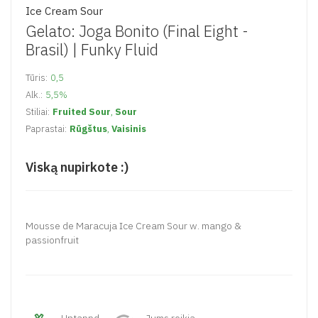
Ice Cream Sour
Gelato: Joga Bonito (Final Eight -
Brasil) |
Funky Fluid
Tūris:
0,5
Alk.:
5,5%
Stiliai:
Fruited Sour
,
Sour
Paprastai:
Rūgštus
,
Vaisinis
Viską nupirkote :)
Mousse de Maracuja Ice Cream Sour w. mango &
passionfruit