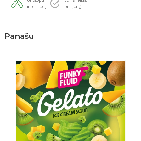
Untappd
Jums reikia
informacija
prisijungti
Panašu