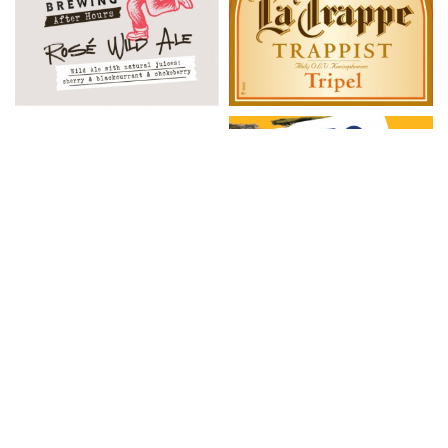
Informacija
Naujienlaiškis
Kontaktai
Pristatymas
Taisyklės