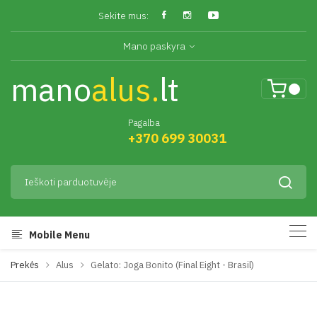
Sekite mus:
Mano paskyra
mano
alus.
lt
Pagalba
+370 699 30031
Mobile Menu
Prekės
Alus
Gelato: Joga Bonito (Final Eight - Brasil)