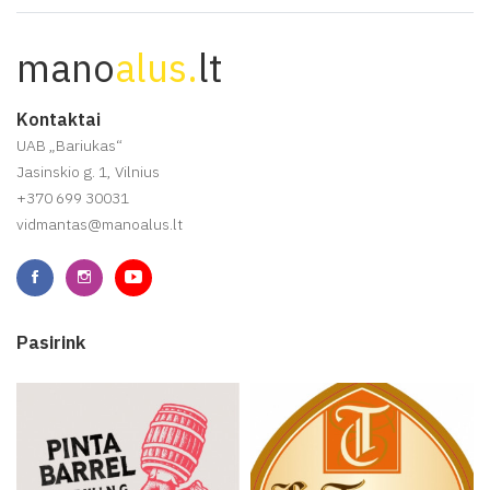
mano
alus.
lt
Kontaktai
UAB „Bariukas“
Jasinskio g. 1, Vilnius
+370 699 30031
vidmantas@manoalus.lt
Pasirink