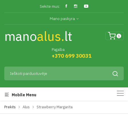
Sekite mus:
Mano paskyra
mano
alus.
lt
1
Pagalba
+370 699 30031
Mobile Menu
Prekės
Alus
Strawberry Margarita