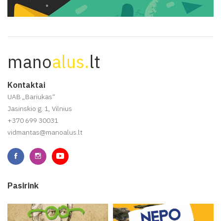
mano
alus.
lt
Kontaktai
UAB „Bariukas“
Jasinskio g. 1, Vilnius
+370 699 30031
vidmantas@manoalus.lt
Pasirink