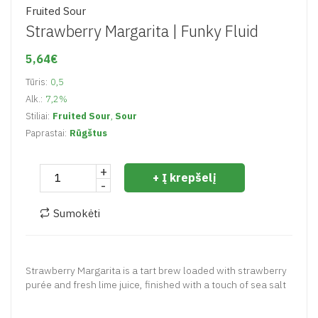
Fruited Sour
Strawberry Margarita |
Funky Fluid
5,64€
Tūris:
0,5
Alk.:
7,2%
Stiliai:
Fruited Sour
,
Sour
Paprastai:
Rūgštus
+
+ Į krepšelį
-
Sumokėti
Strawberry Margarita is a tart brew loaded with strawberry
purée and fresh lime juice, finished with a touch of sea salt