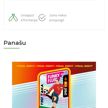
Untappd
Jums reikia
informacija
prisijungti
Panašu