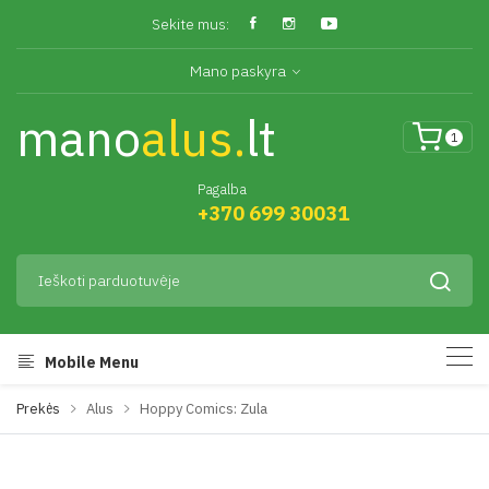
Sekite mus:
Mano paskyra
mano
alus.
lt
1
Pagalba
+370 699 30031
Mobile Menu
Prekės
Alus
Hoppy Comics: Zula