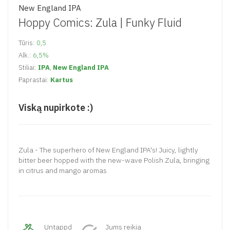
New England IPA
Hoppy Comics: Zula |
Funky Fluid
Tūris:
0,5
Alk.:
6,5%
Stiliai:
IPA
,
New England IPA
Paprastai:
Kartus
Viską nupirkote :)
Zula - The superhero of New England IPA's! Juicy, lightly
bitter beer hopped with the new-wave Polish Zula, bringing
in citrus and mango aromas
Untappd
Jums reikia