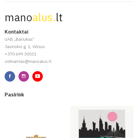
mano
alus.
lt
Kontaktai
UAB „Bariukas“
Jasinskio g. 1, Vilnius
+370 699 30031
vidmantas@manoalus.lt
Pasirink