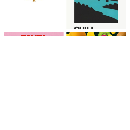
Informacija
Naujienlaiškis
Kontaktai
Pristatymas
Taisyklės