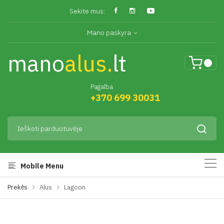
Sekite mus:
Mano paskyra
mano
alus.
lt
Pagalba
+370 699 30031
Mobile Menu
Prekės
Alus
Lagoon