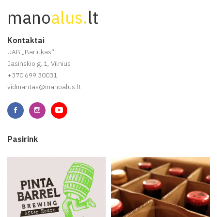
mano
alus.
lt
Kontaktai
UAB „Bariukas“
Jasinskio g. 1, Vilnius
+370 699 30031
vidmantas@manoalus.lt
Pasirink