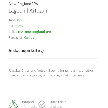
New England IPA
Lagoon |
Artezan
Tūris:
0,5
Alk.:
6,2%
Stiliai:
IPA
,
New England IPA
Paprastai:
Kartus
Viską nupirkote :)
Riwaka, Citra, and Nelson Sauvin, bringing a mix of citrus,
lime, and white grape, with a nice, solid bitterness
Untappd
Jums reikia
informacija
prisijungti