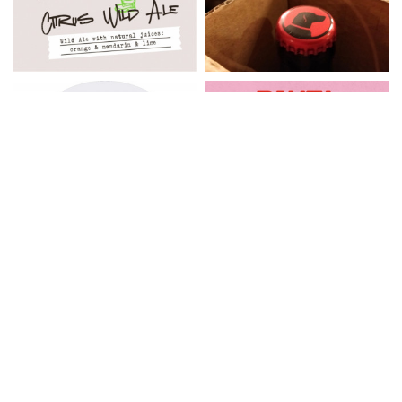
Informacija
Naujienlaiškis
Kontaktai
Pristatymas
Taisyklės