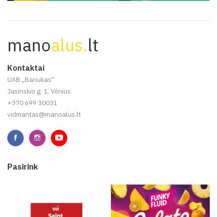
mano
alus.
lt
Kontaktai
UAB „Bariukas“
Jasinskio g. 1, Vilnius
+370 699 30031
vidmantas@manoalus.lt
Pasirink