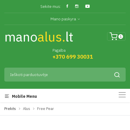
Sekite mus:
Mano paskyra
mano
alus.
lt
1
Pagalba
+370 699 30031
Mobile Menu
Prekės
Alus
Free Pear