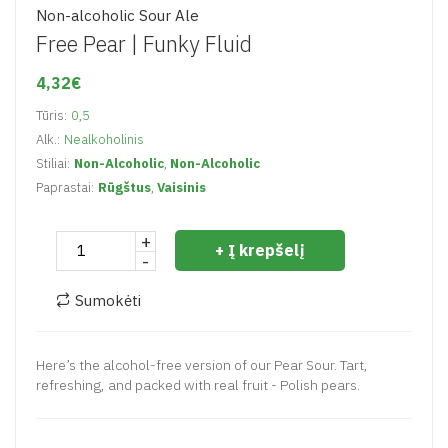
Non-alcoholic Sour Ale
Free Pear |
Funky Fluid
4,32€
Tūris:
0,5
Alk.:
Nealkoholinis
Stiliai:
Non-Alcoholic
,
Non-Alcoholic
Paprastai:
Rūgštus
,
Vaisinis
+
+ Į krepšelį
-
Sumokėti
Here’s the alcohol-free version of our Pear Sour. Tart,
refreshing, and packed with real fruit - Polish pears.