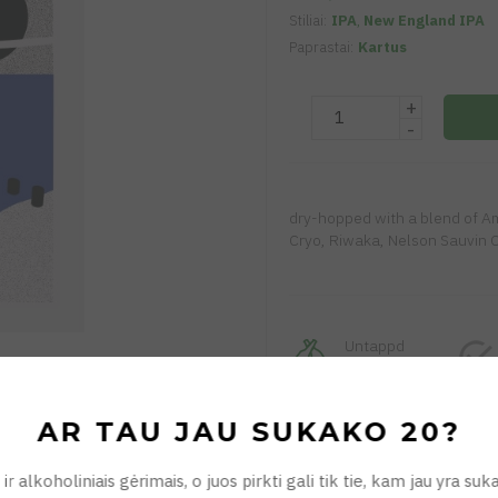
Stiliai:
IPA
,
New England IPA
Paprastai:
Kartus
+
-
dry-hopped with a blend of A
Cryo, Riwaka, Nelson Sauvin C
Untappd
informacija
AR TAU JAU SUKAKO 20?
ir alkoholiniais gėrimais, o juos pirkti gali tik tie, kam jau yra s