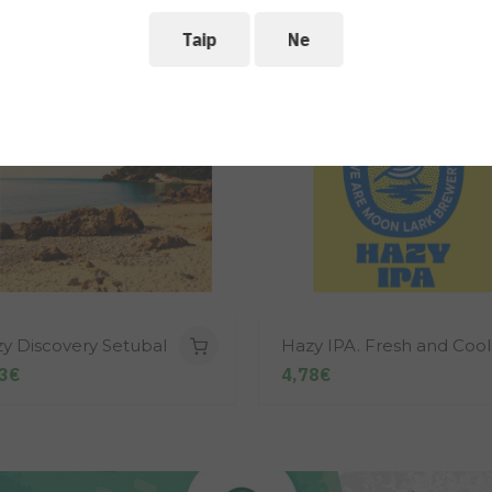
Taip
Ne
y Discovery Setubal
Hazy IPA. Fresh and Cool
3€
4,78€