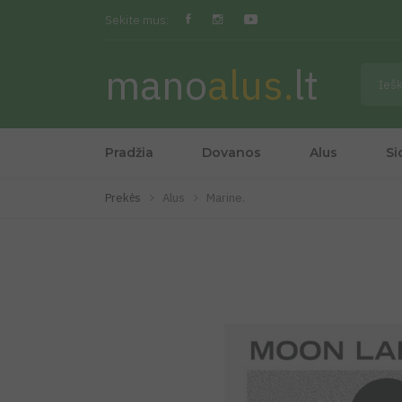
Sekite mus:
mano
alus.
lt
Pradžia
Dovanos
Alus
Si
Prekės
Alus
Marine.