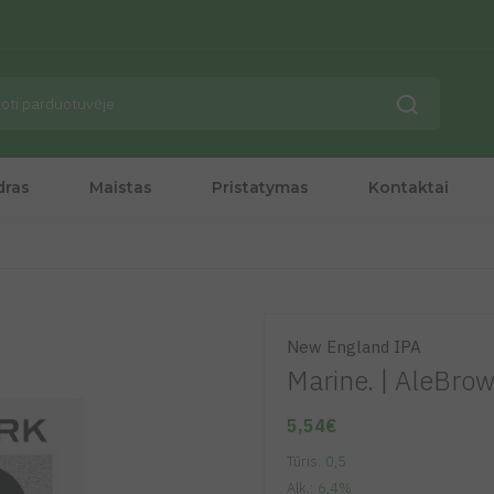
dras
Maistas
Pristatymas
Kontaktai
New England IPA
Marine. |
AleBrow
5,54€
Tūris:
0,5
Alk.:
6,4%