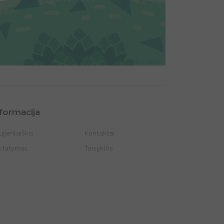
formacija
jienlaiškis
Kontaktai
istatymas
Taisyklės