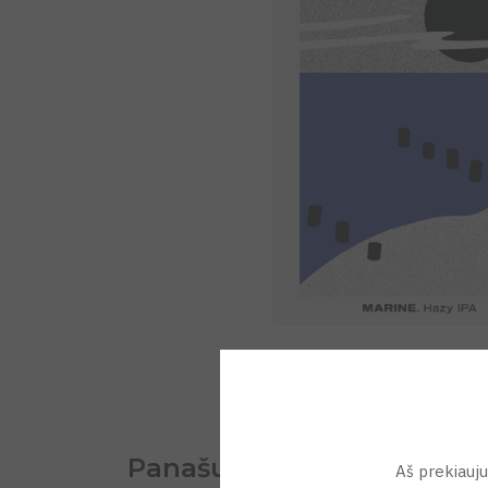
Panašu
Aš prekiauju 