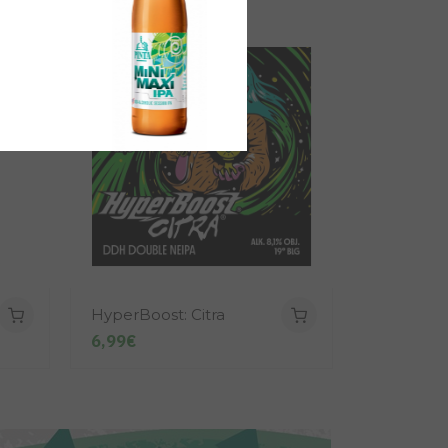
.
HyperBoost: Citra
Paris Deli
6,99€
5,94€