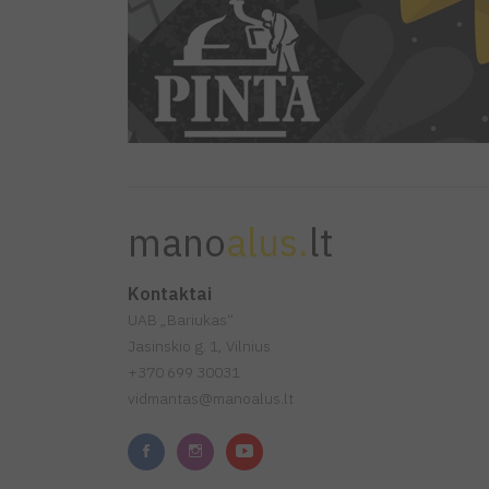
mano
alus.
lt
Kontaktai
UAB „Bariukas“
Jasinskio g. 1, Vilnius
+370 699 30031
vidmantas@manoalus.lt