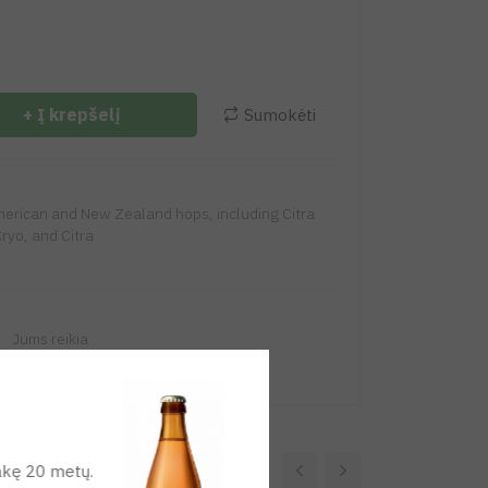
+ Į krepšelį
Sumokėti
merican and New Zealand hops, including Citra
ryo, and Citra
Jums reikia
prisijungti
ukakę 20 metų.