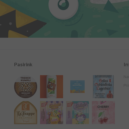
Pasirink
In
Nau
Pr