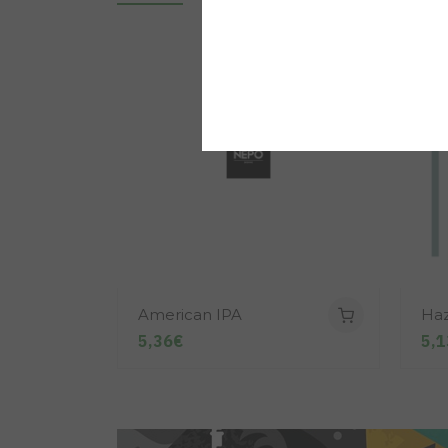
American IPA
Haz
5,36€
5,1