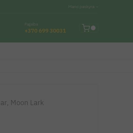
Mano paskyra
Pagalba
+370 699 30031
ar
,
Moon Lark