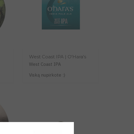
West Coast IPA | O'Hara's
West Coast IPA
Viską nupirkote :)