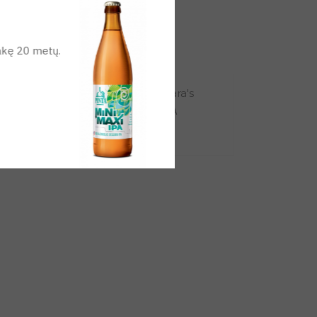
ukakę 20 metų.
s
51st State IPA | O'Hara's
IPA, New England IPA
Viską nupirkote :)