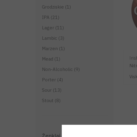
Grodziskie (1)
IPA (21)
Lager (11)
Lambic (3)
Marzen (1)
Iri
Mead (1)
Nit
Non-Alcoholic (9)
Vis
Porter (4)
Sour (13)
Stout (8)
Ženklai