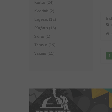
Kartus (24)
Hopkultura (1)
Kvietinis (2)
Magic Road (3)
Iri
Lageras (12)
Moon Lark (6)
Sto
Rūgštus (16)
Nepo (9)
Vis
Sidras (1)
Ophiussa (1)
Tamsus (19)
Oud Beersel (1)
Vaisinis (11)
1
Padvaisko (1)
Pinta (10)
Pinta Barrel Brewing (2)
Piwne Podziemie (2)
Schlenkerla (1)
Schönram (1)
Šušvės (1)