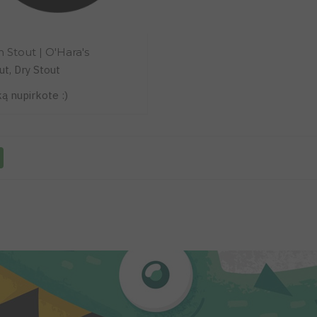
sh Stout | O'Hara's
ut, Dry Stout
ką nupirkote :)