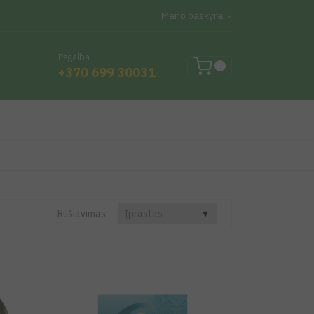
Mano paskyra
Pagalba
+370 699 30031
Rūšiavimas: