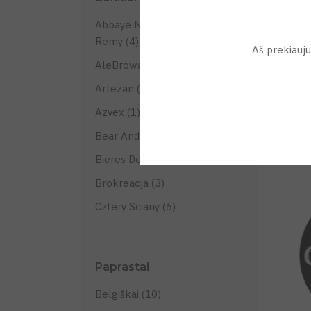
Abbaye Notre-Dame De Saint-
Remy (4)
Aš prekiauju 
AleBrowar (1)
Artezan (3)
Iri
Red
Azvex (1)
Vis
Bear And Boar (1)
Bieres De Chimay (2)
Brokreacja (3)
Cztery Sciany (6)
De Koningshoeven (1)
Delirium (1)
Paprastai
Fortuna (2)
Belgiškai (10)
Funky Fluid (19)