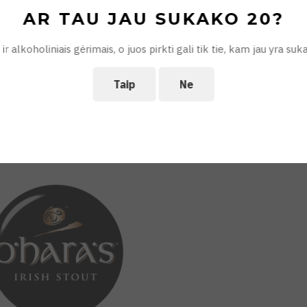
AR TAU JAU SUKAKO 20?
ir alkoholiniais gėrimais, o juos pirkti gali tik tie, kam jau yra s
Taip
Ne
sh Red | O'Hara's
Irish Stout Nitro | O'Hara'
 Ale, Red Ale
Dry Irish Stout
ką nupirkote :)
Viską nupirkote :)