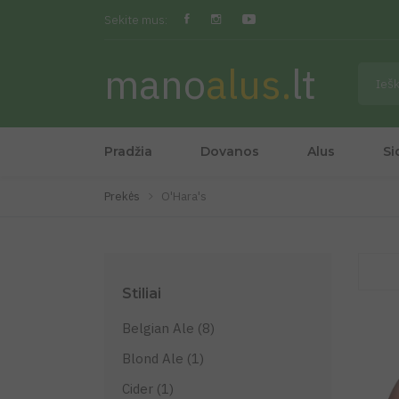
Sekite mus:
mano
alus.
lt
Pradžia
Dovanos
Alus
Si
Prekės
O'Hara's
Stiliai
Belgian Ale (8)
Blond Ale (1)
Cider (1)