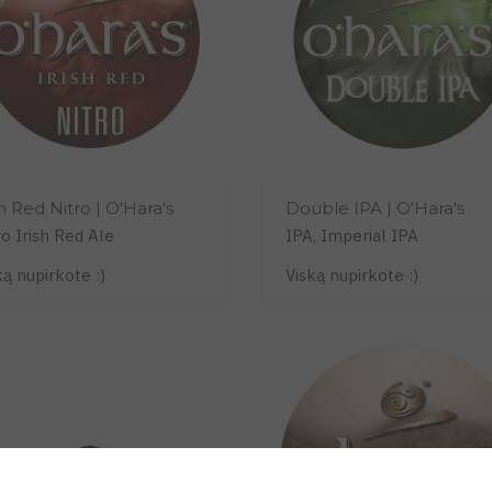
sh Red Nitro | O'Hara's
Double IPA | O'Hara's
ro Irish Red Ale
IPA, Imperial IPA
ką nupirkote :)
Viską nupirkote :)